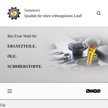
Z
u
Summerer
m
Qualität für einen reibungslosen Lauf!
I
n
h
a
l
Ihre Erste Wahl für
t
s
ERSATZTEILE.
p
r
ÖLE.
i
n
g
SCHMIERSTOFFE.
e
n
Öle