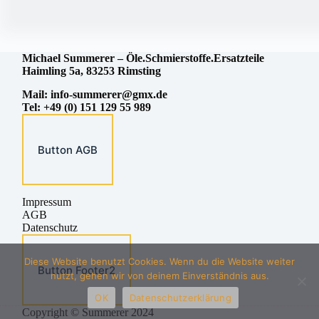
Michael
Summerer – Öle.Schmierstoffe.Ersatzteile
Haimling 5a, 83253 Rimsting
Mail:
info-summerer@gmx.de
Tel: +49 (0) 151 129 55 989
Button AGB
Impressum
AGB
Datenschutz
Diese Website benutzt Cookies. Wenn du die Website weiter
Button Footer2
nutzt, gehen wir von deinem Einverständnis aus.
OK
Datenschutzerklärung
Copyright © Summerer 2024