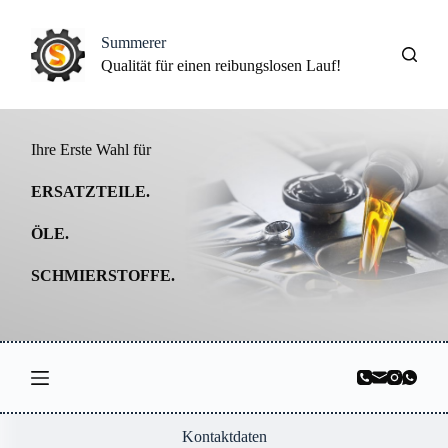
Z
u
Summerer
m
Qualität für einen reibungslosen Lauf!
I
n
h
a
l
Ihre Erste Wahl für
t
s
ERSATZTEILE.
p
r
ÖLE.
i
n
g
SCHMIERSTOFFE.
e
n
Kontaktdaten