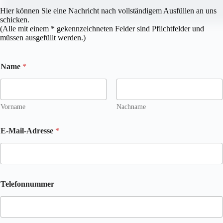
Hier können Sie eine Nachricht nach vollständigem Ausfüllen an uns
schicken.
(Alle mit einem * gekennzeichneten Felder sind Pflichtfelder und
müssen ausgefüllt werden.)
Name
*
Vorname
Nachname
I
I
E-Mail-Adresse
*
h
h
r
r
e
e
*
E
T
-
e
M
Telefonnummer
l
a
e
i
f
l
o
-