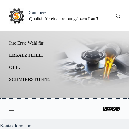
Z
u
Summerer
m
Qualität für einen reibungslosen Lauf!
I
n
h
a
l
Ihre Erste Wahl für
t
s
ERSATZTEILE.
p
r
ÖLE.
i
n
g
SCHMIERSTOFFE.
e
n
Kontaktformular