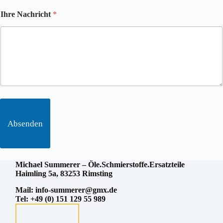
n
A
n
d
Ihre Nachricht
*
u
r
m
e
m
s
e
s
r
e
T
e
l
e
f
o
Absenden
n
n
u
m
Michael
Summerer – Öle.Schmierstoffe.Ersatzteile
m
Haimling 5a, 83253 Rimsting
e
r
Mail:
info-summerer@gmx.de
Tel: +49 (0) 151 129 55 989