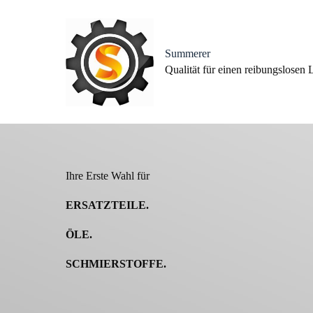
Z
u
m
I
Summerer
n
Qualität für einen reibungslosen 
h
a
l
t
s
p
r
i
Ihre Erste Wahl für
n
g
e
ERSATZTEILE.
n
ÖLE.
SCHMIERSTOFFE.